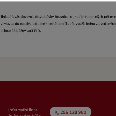
tro linka 23 vás dovezou do zastávky Brusnice, odkud je to necelých pět 
 z Muzea dokonalý, je dobré k cestě tam či zpět využít jednu z uvedených l
tro lince 23 běžný tarif PID.
Informační linka
296 128 960
So, Ne, svátky: 9.00 –