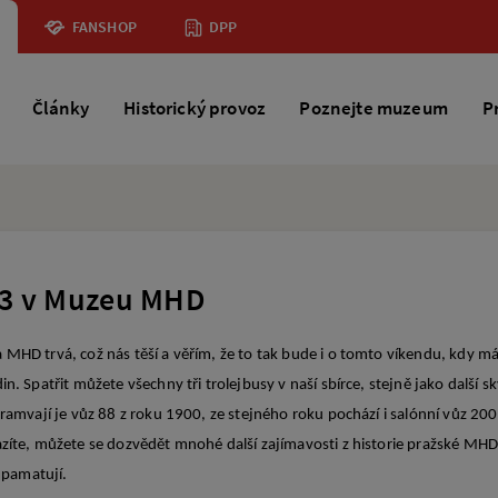
FANSHOP
DPP
Články
Historický provoz
Poznejte muzeum
P
23 v Muzeu MHD
MHD trvá, což nás těší a věřím, že to tak bude i o tomto víkendu, kdy 
. Spatřit můžete všechny tři trolejbusy v naší sbírce, stejně jako další sk
ramvají je vůz 88 z roku 1900, ze stejného roku pochází i salónní vůz 200
íte, můžete se dozvědět mnohé další zajímavosti z historie pražské MHD, 
í pamatují.