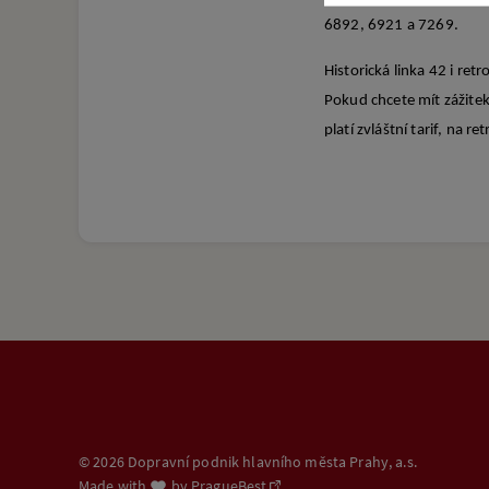
6892, 6921 a 7269.
Historická linka 42 i re
Pokud chcete mít zážitek
platí zvláštní tarif, na re
© 2026 Dopravní podnik hlavního města Prahy, a.s.
Made with
by
PragueBest