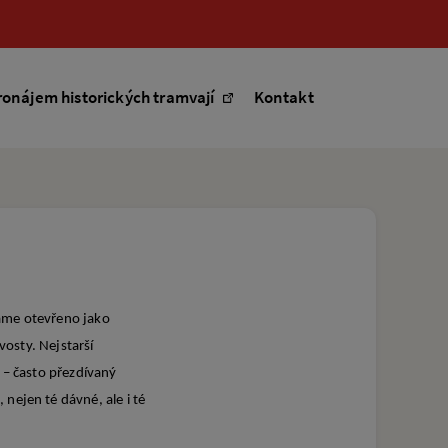
ronájem historických tramvají
Kontakt
máme otevřeno jako
vosty. Nejstarší
 – často přezdívaný
nejen té dávné, ale i té