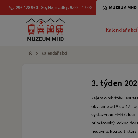
296 128 960
So, Ne, svátky: 9.00 – 17.00
MUZEUM MHD
Kalendář akcí
Kalendář akcí
3. týden 20
Zájem o návštěvu Muzea 
obyčejně od 9 do 17 hodin
vystavenou elektrickou t
primátorský. Pokud doraz
nedávné, kterou ti starš